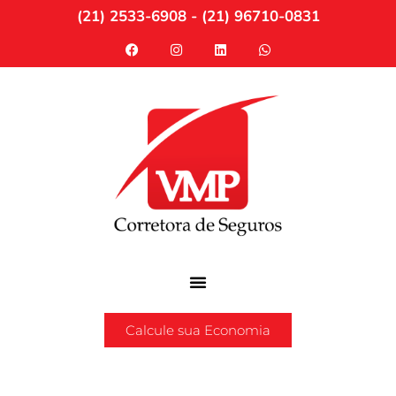
(21) 2533-6908 - (21) 96710-0831
Calcule sua Economia