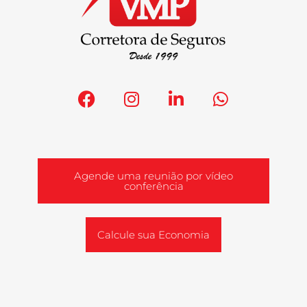
Agende uma reunião por vídeo
conferência
Calcule sua Economia